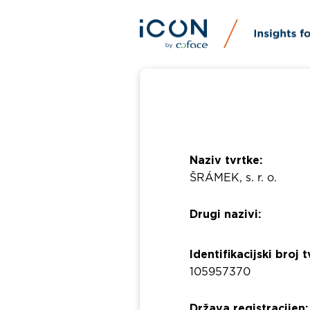
Naziv tvrtke:
ŠRÁMEK, s. r. o.
Drugi nazivi:
Identifikacijski broj t
105957370
Država registracijen: