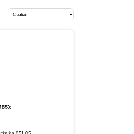
MBS):
tržalka 851 05