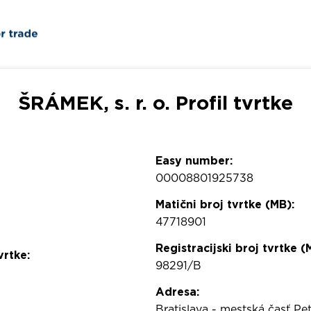
ŠRÁMEK, s. r. o. Profil tvrtke
Easy number:
00008801925738
Matični broj tvrtke (MB):
47718901
Registracijski broj tvrtke (
vrtke:
98291/B
Adresa:
Bratislava - mestská časť Pe