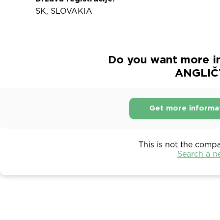
SK, SLOVAKIA
Do you want more i
ANGLIČTI
Get more informa
This is not the comp
Search a 