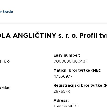
LA ANGLIČTINY s. r. o. Profil tv
Easy number:
 r. o.
00008801380431
Matični broj tvrtke (MB):
47536977
Registracijski broj tvrtke (
vrtke:
29765/R
Adresa:
Trenčín 911 01