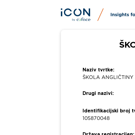
ŠKO
Naziv tvrtke:
ŠKOLA ANGLIČTINY s.
Drugi nazivi:
Identifikacijski broj t
105870048
Država registracijen: