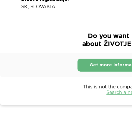
SK, SLOVAKIA
Do you want 
about ŽIVOTJE
Get more informa
This is not the comp
Search a 