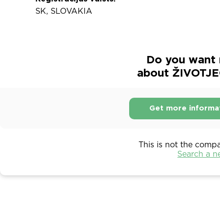
SK, SLOVAKIA
Do you want 
about ŽIVOTJE
Get more informa
This is not the comp
Search a 