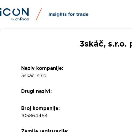
3skáč, s.r.o.
Naziv kompanije:
3skáč, s.r.o.
Drugi nazivi:
Broj kompanije:
105864464
Zemlja registracije: