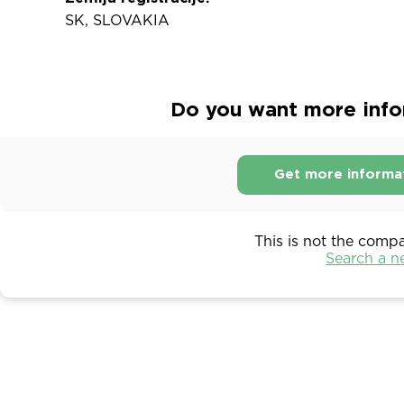
SK, SLOVAKIA
Do you want more infor
Get more informa
This is not the comp
Search a 