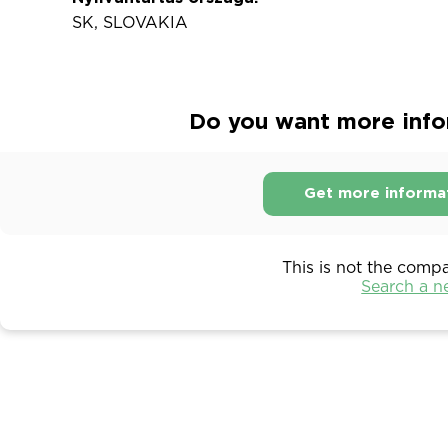
SK, SLOVAKIA
Do you want more infor
Get more informa
This is not the comp
Search a 