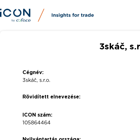
3skáč, s.r
Cégnév:
3skáč, s.r.o.
Rövidített elnevezése:
ICON szám:
105864464
Nyilvántartás országa: