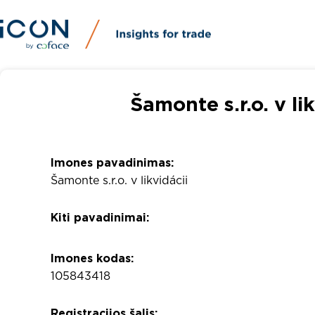
Šamonte s.r.o. v li
Imones pavadinimas:
Šamonte s.r.o. v likvidácii
Kiti pavadinimai:
Imones kodas:
105843418
Registracijos šalis: