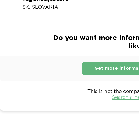
SK, SLOVAKIA
Do you want more inform
lik
Get more informa
This is not the comp
Search a 