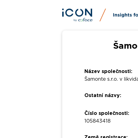
Šamont
Název společnosti:
Šamonte s.r.o. v likvidá
Ostatní názvy:
Číslo společnosti:
105843418
Země registrace: