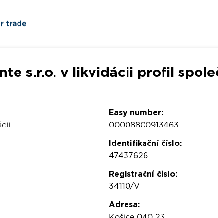
e s.r.o. v likvidácii profil spol
Easy number:
cii
00008800913463
Identifikační číslo:
47437626
Registrační číslo:
34110/V
Adresa:
Košice 040 23