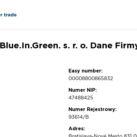
.Blue.In.Green. s. r. o. Dane Firm
Easy number:
00008800865832
Numer NIP:
47488425
Numer Rejestrowy:
93614/B
Adres:
Bratislava-Nové Mesto 831 