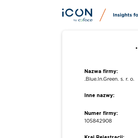
Nazwa firmy:
.Blue.In.Green. s. r. o.
Inne nazwy:
Numer firmy:
105842908
Kraj Rejestracji: