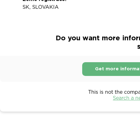
SK, SLOVAKIA
Do you want more info
s
Get more informa
This is not the comp
Search a 