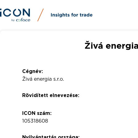
Živá energia 
Cégnév:
Živá energia s.r.o.
Rövidített elnevezése:
ICON szám:
105318608
Nyilvántartás országa: