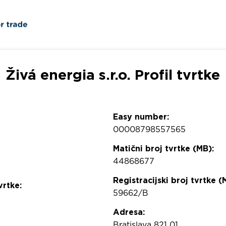
Živá energia s.r.o. Profil tvrtke
Easy number:
00008798557565
Matični broj tvrtke (MB):
44868677
Registracijski broj tvrtke (
vrtke:
59662/B
Adresa:
Bratislava 821 01