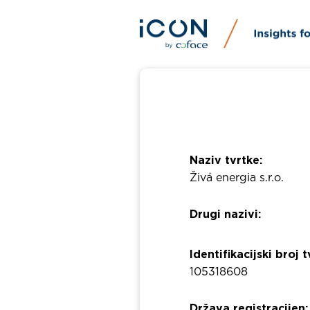
Naziv tvrtke:
Živá energia s.r.o.
Drugi nazivi:
Identifikacijski broj t
105318608
Država registracijen: