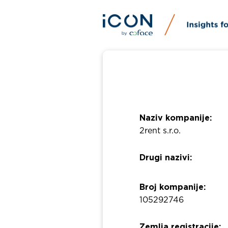
Naziv kompanije:
2rent s.r.o.
Drugi nazivi:
Broj kompanije:
105292746
Zemlja registracije: