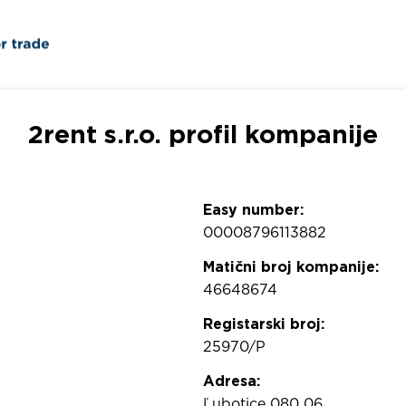
2rent s.r.o. profil kompanije
Easy number:
00008796113882
Matični broj kompanije:
46648674
Registarski broj:
25970/P
Adresa:
Ľubotice 080 06