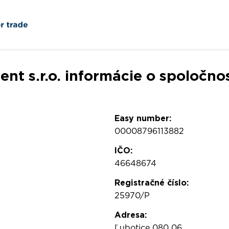
ent s.r.o. informácie o spoločno
Easy number:
00008796113882
IČO:
46648674
Registračné číslo:
25970/P
Adresa:
Ľubotice 080 06