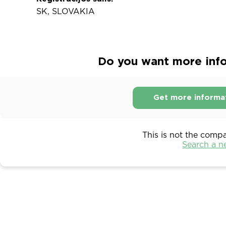
SK, SLOVAKIA
Do you want more infor
Get more informa
This is not the comp
Search a 