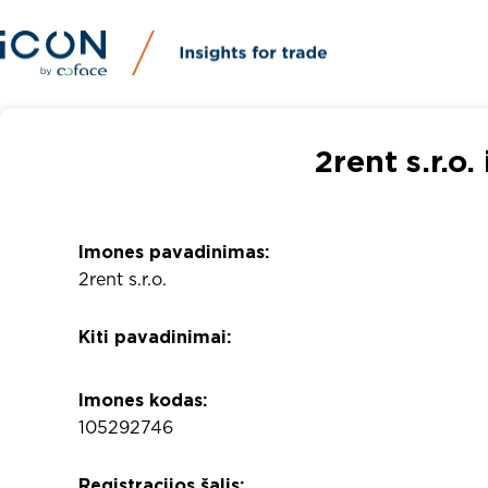
2rent s.r.o.
Imones pavadinimas:
2rent s.r.o.
Kiti pavadinimai:
Imones kodas:
105292746
Registracijos šalis: