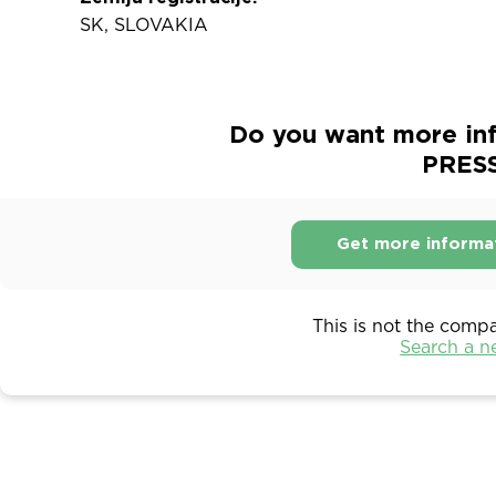
SK, SLOVAKIA
Do you want more in
PRESSO
Get more informa
This is not the comp
Search a 