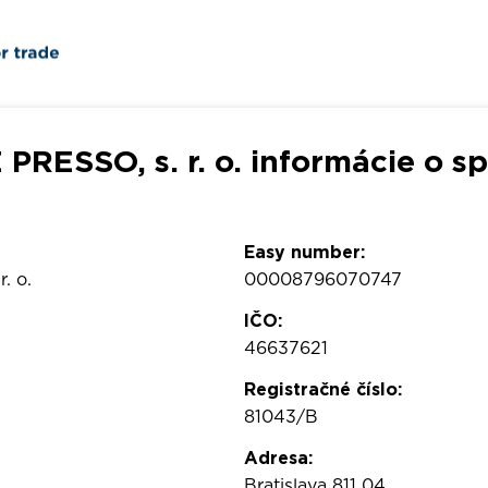
PRESSO, s. r. o. informácie o sp
Easy number:
. o.
00008796070747
IČO:
46637621
Registračné číslo:
81043/B
Adresa:
Bratislava 811 04