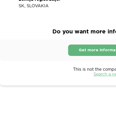
SK, SLOVAKIA
Do you want more info
Get more informa
This is not the comp
Search a 