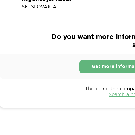
SK, SLOVAKIA
Do you want more inform
s
Get more informa
This is not the comp
Search a 