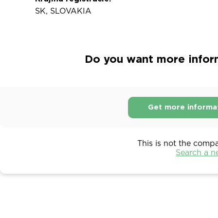
SK, SLOVAKIA
Do you want more inform
Get more informa
This is not the comp
Search a 