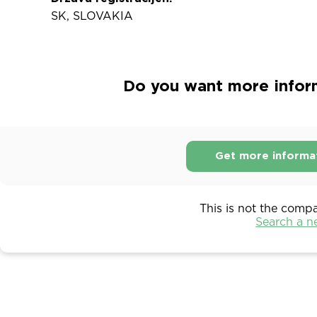
SK, SLOVAKIA
Do you want more inform
Get more informa
This is not the comp
Search a 