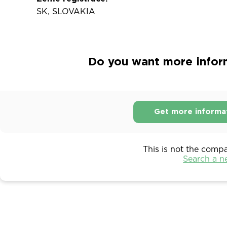
SK, SLOVAKIA
Do you want more inform
Get more informa
This is not the comp
Search a 