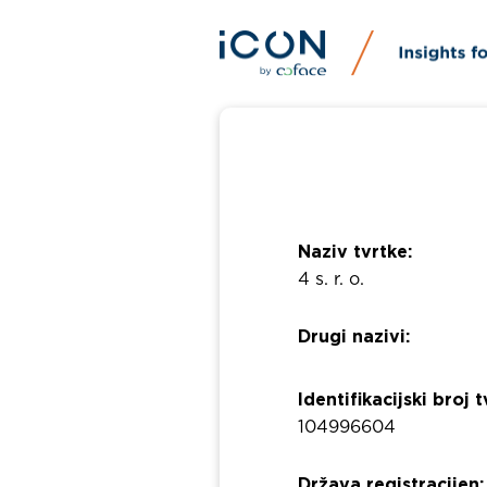
Naziv tvrtke:
4 s. r. o.
Drugi nazivi:
Identifikacijski broj t
104996604
Država registracijen: