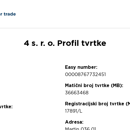
4 s. r. o. Profil tvrtke
Easy number:
00008767732451
Matični broj tvrtke (MB):
36663468
Registracijski broj tvrtke (
vrtke:
17891/L
Adresa:
Martin 036 01