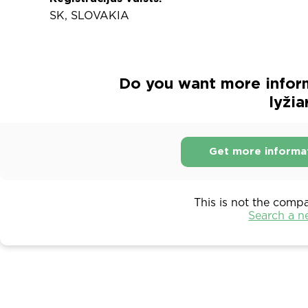
SK, SLOVAKIA
Do you want more infor
lyžia
Get more informa
This is not the comp
Search a 