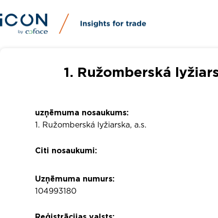
1. Ružomberská lyžiar
uzņēmuma nosaukums:
1. Ružomberská lyžiarska, a.s.
Citi nosaukumi:
Uzņēmuma numurs:
104993180
Reģistrācijas valsts: