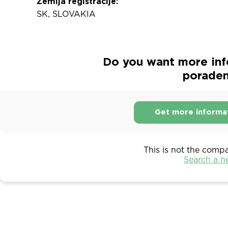
Zemlja registracije:
SK, SLOVAKIA
Do you want more inf
poradens
Get more informa
This is not the comp
Search a 