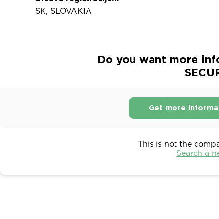
SK, SLOVAKIA
Do you want more in
SECURI
Get more informa
This is not the comp
Search a 