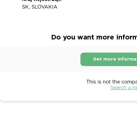
SK, SLOVAKIA
Do you want more informa
Get more informa
This is not the comp
Search a 