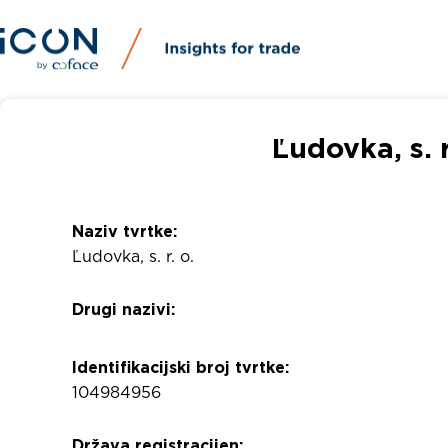
Ľudovka, s. r
Naziv tvrtke:
Ľudovka, s. r. o.
Drugi nazivi:
Identifikacijski broj tvrtke:
104984956
Država registracijen: