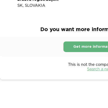
SK, SLOVAKIA
Do you want more informa
Get more informa
This is not the comp
Search a 