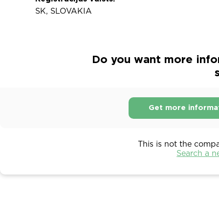
SK, SLOVAKIA
Do you want more infor
s
Get more informa
This is not the comp
Search a 