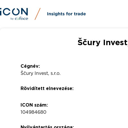
Ščury Invest,
Cégnév:
Ščury Invest, s.r.o.
Rövidített elnevezése:
ICON szám:
104984680
Nyilvántartás országa: