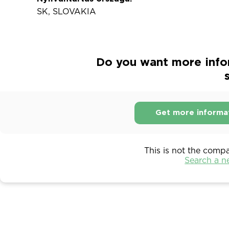
SK, SLOVAKIA
Do you want more infor
s
Get more informa
This is not the comp
Search a 