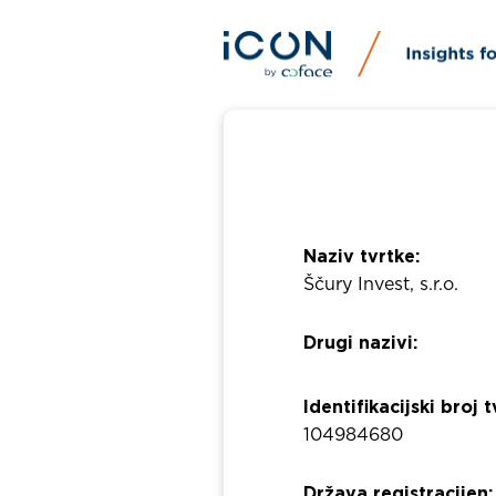
Naziv tvrtke:
Ščury Invest, s.r.o.
Drugi nazivi:
Identifikacijski broj t
104984680
Država registracijen: