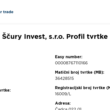
Ščury Invest, s.r.o. Profil tvrtke
Easy number:
00008767110166
Matični broj tvrtke (MB):
36428515
Registracijski broj tvrtke (
vrtke:
16009/L
Adresa:
Čadca 022 01