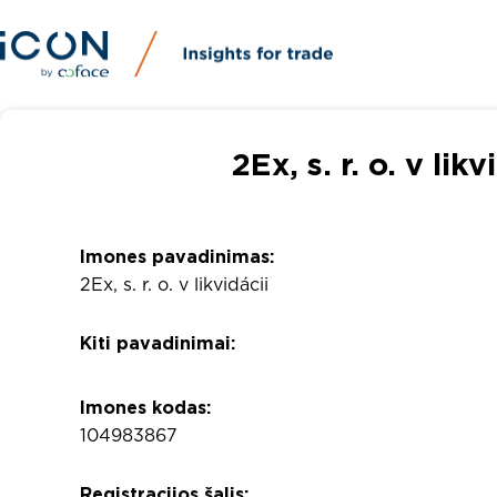
2Ex, s. r. o. v lik
Imones pavadinimas:
2Ex, s. r. o. v likvidácii
Kiti pavadinimai:
Imones kodas:
104983867
Registracijos šalis: