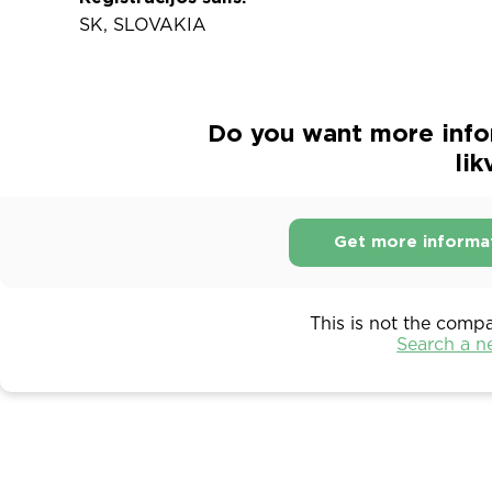
SK, SLOVAKIA
Do you want more inform
lik
Get more informa
This is not the comp
Search a 