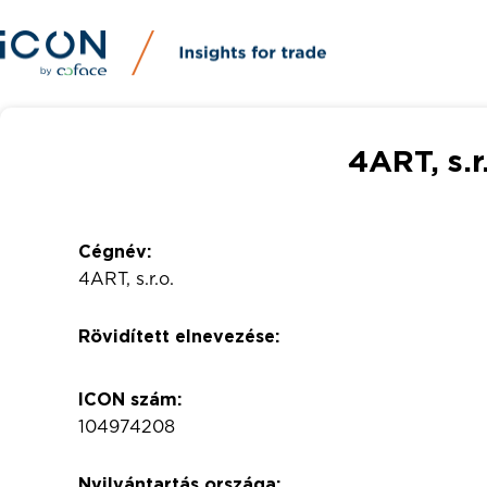
4ART, s.r
Cégnév:
4ART, s.r.o.
Rövidített elnevezése:
ICON szám:
104974208
Nyilvántartás országa: