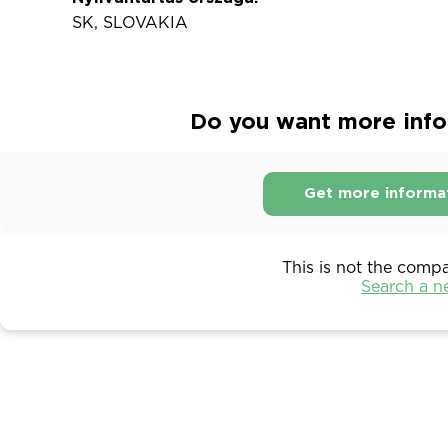
SK, SLOVAKIA
Do you want more infor
Get more informa
This is not the comp
Search a 