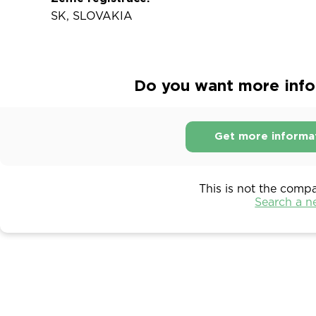
SK, SLOVAKIA
Do you want more infor
Get more informa
This is not the comp
Search a 