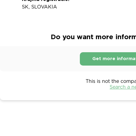
SK, SLOVAKIA
Do you want more informa
Get more informa
This is not the comp
Search a 