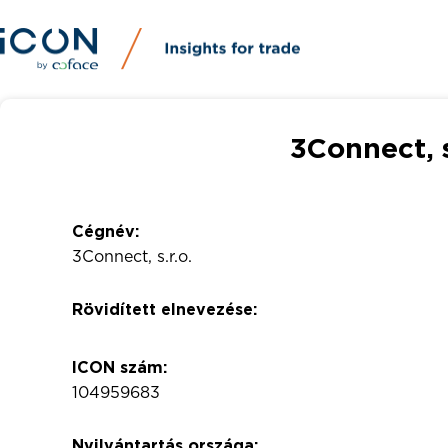
3Connect, s
Cégnév:
3Connect, s.r.o.
Rövidített elnevezése:
ICON szám:
104959683
Nyilvántartás országa: