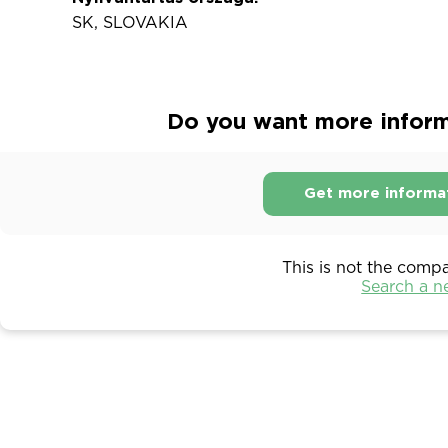
SK, SLOVAKIA
Do you want more informa
Get more informa
This is not the comp
Search a 