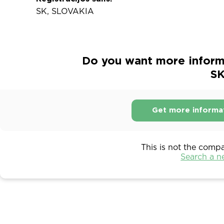
SK, SLOVAKIA
Do you want more inform
SK
Get more informa
This is not the comp
Search a 