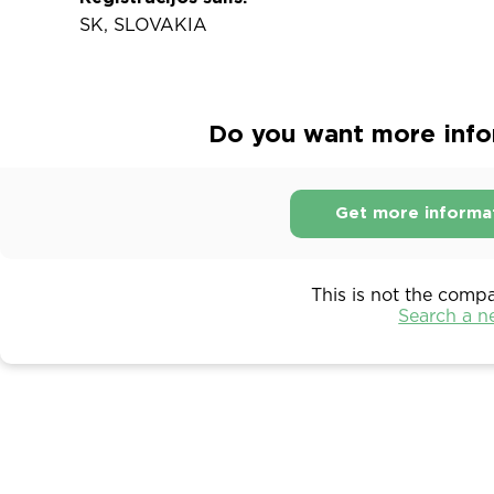
SK, SLOVAKIA
Do you want more infor
Get more informa
This is not the comp
Search a 