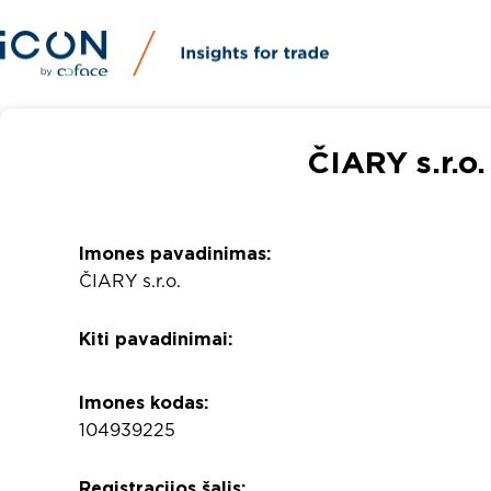
ČIARY s.r.o.
Imones pavadinimas:
ČIARY s.r.o.
Kiti pavadinimai:
Imones kodas:
104939225
Registracijos šalis: