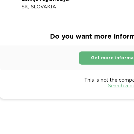
SK, SLOVAKIA
Do you want more informa
Get more informa
This is not the comp
Search a 