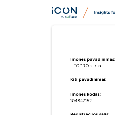
Imones pavadinimas
.. TOPRO s. r. o.
Kiti pavadinimai:
Imones kodas:
104847152
Registracijos šalis: