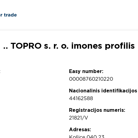
.. TOPRO s. r. o. imones profilis
:
Easy number:
00008760210220
Nacionalinis identifikacijos
44162588
Registracijos numeris:
21821/V
Adresas:
Košice 040 23