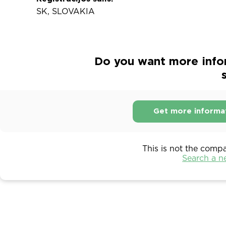
SK, SLOVAKIA
Do you want more info
s
Get more informa
This is not the comp
Search a 